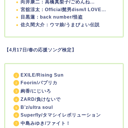
向井康二：高橋真梨子/ごめんね…
宮舘涼太：Official髭男dism/I LOVE…
目黒蓮：back number/怪盗
佐久間大介：ウマ娘/うまぴょい伝説
【4月17日/春の応援ソング検定】
EXILE/Rising Sun
Foorin/パプリカ
絢香/にじいろ
ZARD/負けないで
B’z/ultra soul
Superfly/タマシイレボリューション
中島みゆき/ファイト！