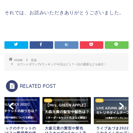
それでは、お読みいただきありがとうございました。
HOME
音楽
カウントダウンTVランキング今日はどう？一位の最新なども紹介！
RELATED POST
音楽
音楽
ジロックのチケットの
大森元貴の髪型や髪色
ライブあづま2022