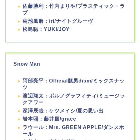
佐藤勝利：竹内まりや/プラスティック・ラ
ブ
菊池風磨：iri/ナイトグルーヴ
松島聡：YUKI/JOY
Snow Man
阿部亮平：Official髭男dism/ミックスナッ
ツ
渡辺翔太：ポルノグラフィティ/ミュージッ
クアワー
深澤辰哉：ケツメイシ/夏の思い出
岩本照：藤井風/grace
ラウール：Mrs. GREEN APPLE/ダンスホ
ール