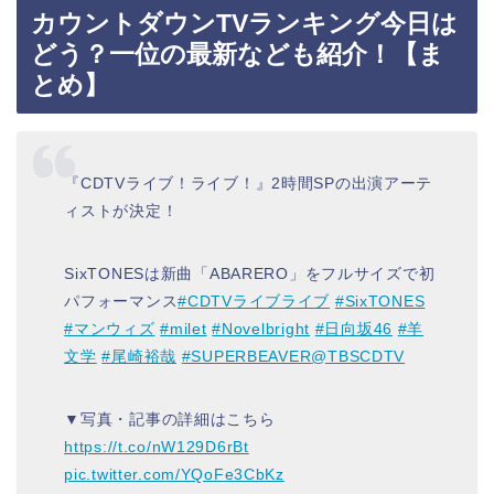
カウントダウンTVランキング今日は
どう？一位の最新なども紹介！【ま
とめ】
『CDTVライブ！ライブ！』2時間SPの出演アーテ
ィストが決定！
SixTONESは新曲「ABARERO」をフルサイズで初
パフォーマンス
#CDTVライブライブ
#SixTONES
#マンウィズ
#milet
#Novelbright
#日向坂46
#羊
文学
#尾崎裕哉
#SUPERBEAVER
@TBSCDTV
▼写真・記事の詳細はこちら
https://t.co/nW129D6rBt
pic.twitter.com/YQoFe3CbKz