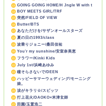
GOING GOING HOME/H Jngle W with t
BOY MEETS GIRL/TRF
突然/FIELD OF VIEW
Butter/BTS
あなただけを/サザンオールスターズ
夏の日の1993/class
波乗りジョニー/桑田佳祐
You’r my sunshine/安室奈美恵
フラワー/Kinki Kids
July 1st/浜崎あゆみ
瞳そらさないで/DEEN
ハッピーサマーウェディング/モーニング
娘。
涙がキラリ☆/スピッツ
打上花火/DAOKO×米津玄師
田園/玉置浩二