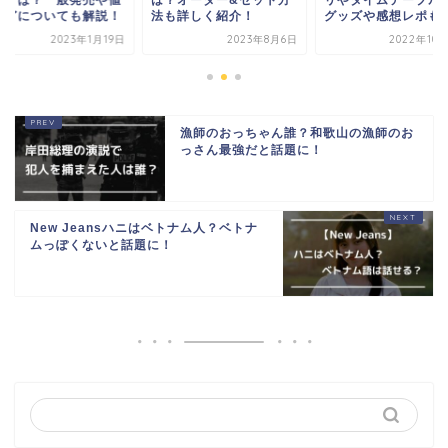
い方は？一般発売や値
は？オーダー&セット方
リやタイムテーブル
などについても解説！
法も詳しく紹介！
グッズや感想レポも紹.
2023年1月19日
2023年8月6日
2022年10
漁師のおっちゃん誰？和歌山の漁師のお
っさん最強だと話題に！
New Jeansハニはベトナム人？ベトナ
ムっぽくないと話題に！