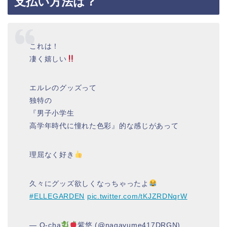
支払い方法は？
これは！
凄く嬉しい
エルレのグッズって
独特の
『男子小学生
高学年時代に憧れた色彩』的な感じがあって
理屈なく好き
久々にグッズ欲しくなっちゃったよ
#ELLEGARDEN
pic.twitter.com/tKJZRDNqrW
— O-cha
紫悠 (@nagayume417DRGN)