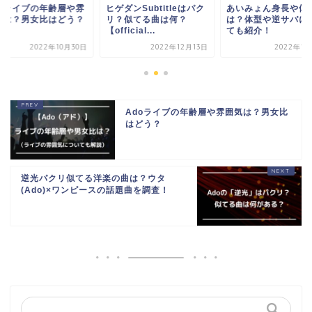
doライブの年齢層や雰
ヒゲダンSubtitleはパク
あいみょん身長や体
気は？男女比はどう？
リ？似てる曲は何？
は？体型や逆サバに
【official...
ても紹介！
2022年10月30日
2022年12月13日
2022年12
Adoライブの年齢層や雰囲気は？男女比
はどう？
逆光パクリ似てる洋楽の曲は？ウタ
(Ado)×ワンピースの話題曲を調査！