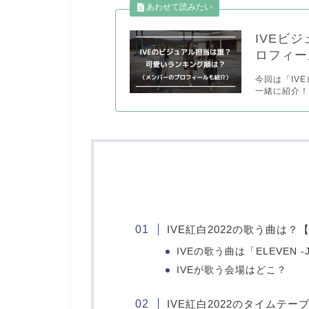
IVEビ
ロフィー
今回は「IV
一緒に紹介！」
IVE紅白2022の歌う曲は
IVEの歌う曲は「ELEVEN -Ja
IVEが歌う会場はどこ？
IVE紅白2022のタイムテ