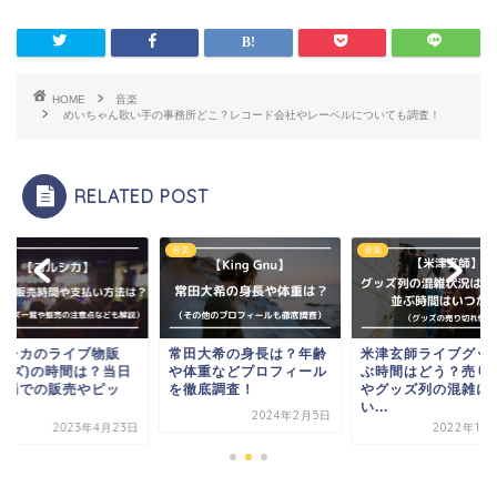
HOME
音楽
めいちゃん歌い手の事務所どこ？レコード会社やレーベルについても調査！
RELATED POST
音楽
音楽
ルシカのライブ物販
常田大希の身長は？年齢
米津玄師ライブグッ
グッズ)の時間は？当日
や体重などプロフィール
ぶ時間はどう？売り
会場での販売やピッ
を徹底調査！
やグッズ列の混雑に
.
い...
2024年2月5日
2023年4月23日
2022年10