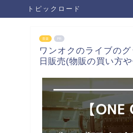
トピックロード
音楽
PR
ワンオクのライブのグッ
日販売(物販の買い方