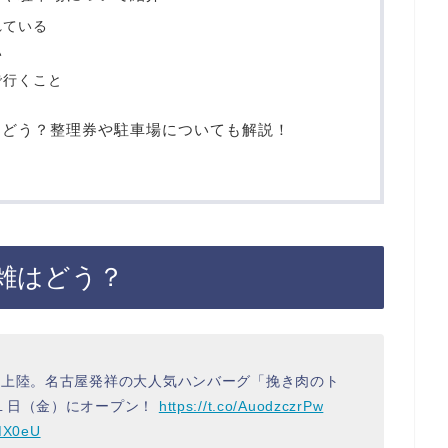
れている
い
で行くこと
はどう？整理券や駐車場についても解説！
雑はどう？
初上陸。名古屋発祥の大人気ハンバーグ「挽き肉のト
１日（金）にオープン！
https://t.co/AuodzczrPw
eMX0eU