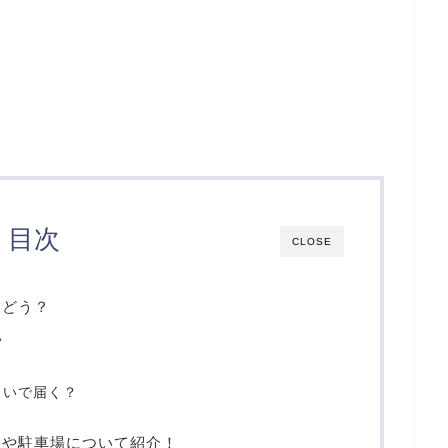
目次
CLOSE
はどう？
い
らいで届く？
券や駐車場について紹介！