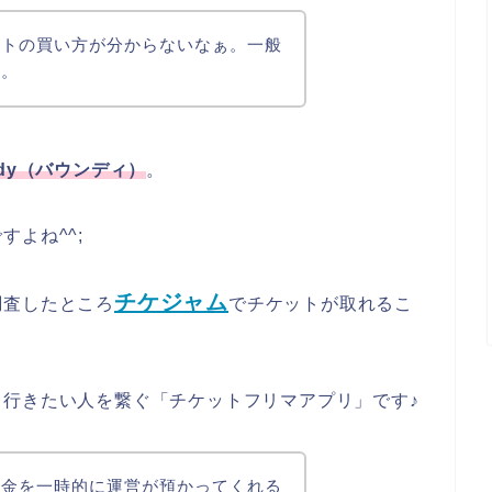
ットの買い方が分からないなぁ。一般
ぁ。
ndy（バウンディ）
。
よね^^;
チケジャム
調査したところ
でチケットが取れるこ
行きたい人を繋ぐ「チケットフリマアプリ」です♪
代金を一時的に運営が預かってくれる