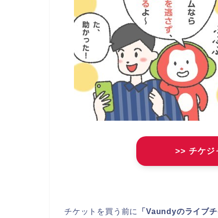
>> チケ
チケットを買う前に
「Vaundyのライ