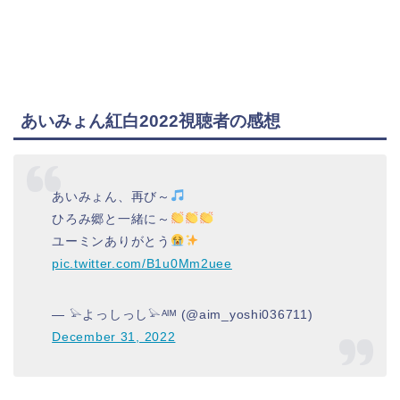
あいみょん紅白2022視聴者の感想
あいみょん、再び～
ひろみ郷と一緒に～
ユーミンありがとう
pic.twitter.com/B1u0Mm2uee
— 𓅫よっしっし𓅫ᴬᴵᴹ (@aim_yoshi036711)
December 31, 2022