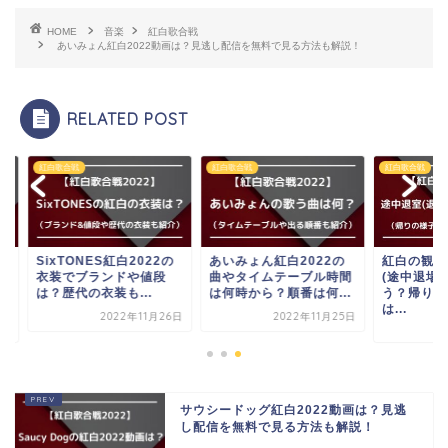
HOME
音楽
紅白歌合戦
あいみょん紅白2022動画は？見逃し配信を無料で見る方法も解説！
RELATED POST
歌合戦
紅白歌合戦
紅白歌合戦
xTONES紅白2022の
あいみょん紅白2022の
紅白の観覧で途中退
装でブランドや値段
曲やタイムテーブル時間
(途中退場)やトイレ
歴代の衣装も...
は何時から？順番は何...
う？帰りの電車の終
は...
2022年11月26日
2022年11月25日
2022年12
サウシードッグ紅白2022動画は？見逃
し配信を無料で見る方法も解説！