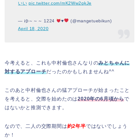
いい
pic.twitter.com/mK2Ww2qkJe
— ゆ～～～ 1224
♥️
(@mangetuebikun)
April 18, 2020
今考えると、これも中村倫也さんなりの
みとちゃんに
対するアプローチ
だったのかもしれませんね^^
このあと中村倫也さんの猛アプローチが始まったこと
を考えると、交際を始めたのは
2020年の6月頃から
で
はないかと推測できます。
なので、二人の交際期間は
約2年半
ではないでしょう
か！