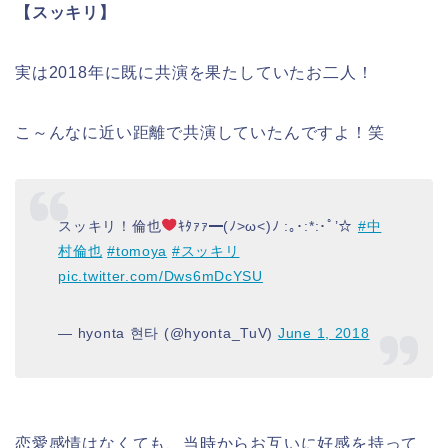
【スッキリ】
実は2018年に既に共演を果たしていたお二人！
こ～んなに近い距離で共演していたんですよ！笑
スッキリ！倫也
ｷﾀｧｧ━(ﾉ>ω<)ﾉ :｡･:*:･ﾟ’☆
#中
村倫也
#tomoya
#スッキリ
pic.twitter.com/Dws6mDcYSU
— hyonta 현타 (@hyonta_TuV)
June 1, 2018
恋愛感情はなくても、当時からお互いに好感を持って