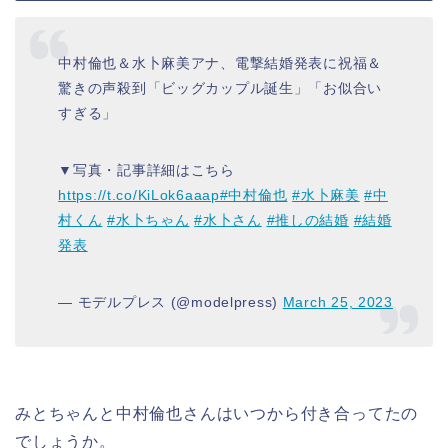
中村倫也＆水卜麻美アナ、電撃結婚発表に祝福＆
驚きの声殺到「ビッグカップル誕生」「お似合い
すぎる」
▼写真・記事詳細はこちら
https://t.co/KiLok6aaap
#中村倫也
#水卜麻美
#中
村くん
#水卜ちゃん
#水卜さん
#推しの結婚
#結婚
発表
— モデルプレス (@modelpress)
March 25, 2023
みとちゃんと中村倫也さんはいつから付き合ってたの
でしょうか。