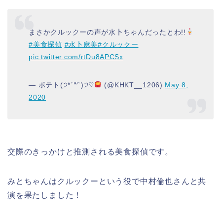
まさかクルックーの声が水卜ちゃんだったとわ!!
#美食探偵
#水卜麻美
#クルックー
pic.twitter.com/rtDu8APCSx
— ポテト(੭*ˊ꒳​ˋ)੭♡
(@KHKT__1206)
May 8,
2020
交際のきっかけと推測される美食探偵です。
みとちゃんはクルックーという役で中村倫也さんと共
演を果たしました！