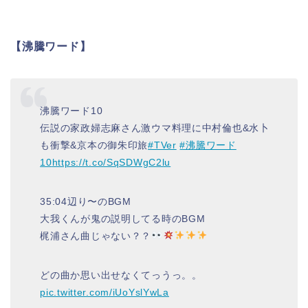
【沸騰ワード】
沸騰ワード10
伝説の家政婦志麻さん激ウマ料理に中村倫也&水卜
も衝撃&京本の御朱印旅
#TVer
#沸騰ワード
10
https://t.co/SqSDWgC2lu
35:04辺り〜のBGM
大我くんが鬼の説明してる時のBGM
梶浦さん曲じゃない？？
どの曲か思い出せなくてっうっ。。
pic.twitter.com/iUoYslYwLa