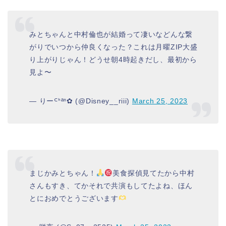
みとちゃんと中村倫也が結婚って凄いなどんな繋
がりでいつから仲良くなった？これは月曜ZIP大盛
り上がりじゃん！どうせ朝4時起きだし、最初から
見よ〜
— りーᒼᑋªⁿ✿ (@Disney__riii)
March 25, 2023
まじかみとちゃん！
美食探偵見てたから中村
さんもすき、てかそれで共演もしてたよね、ほん
とにおめでとうございます