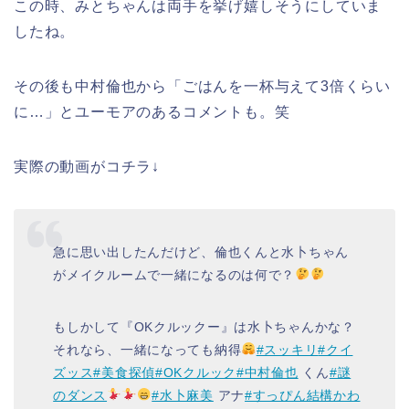
この時、みとちゃんは両手を挙げ嬉しそうにしていま
したね。
その後も中村倫也から「ごはんを一杯与えて3倍くらい
に…」とユーモアのあるコメントも。笑
実際の動画がコチラ↓
急に思い出したんだけど、倫也くんと水卜ちゃん
がメイクルームで一緒になるのは何で？
もしかして『OKクルックー』は水卜ちゃんかな？
それなら、一緒になっても納得
#スッキリ
#クイ
ズッス
#美食探偵
#OKクルック
#中村倫也
くん
#謎
のダンス
#水卜麻美
アナ
#すっぴん結構かわ