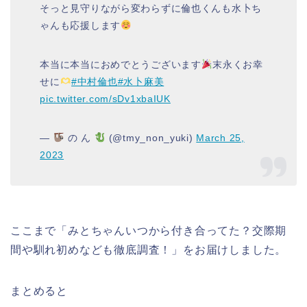
そっと見守りながら変わらずに倫也くんも水卜ち
ゃんも応援します
本当に本当におめでとうございます
末永くお幸
せに
#中村倫也
#水卜麻美
pic.twitter.com/sDv1xbaIUK
—
の ん
(@tmy_non_yuki)
March 25,
2023
ここまで「みとちゃんいつから付き合ってた？交際期
間や馴れ初めなども徹底調査！」をお届けしました。
まとめると