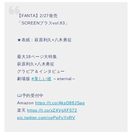
【FANTA】2/27発売
「SCREENプラスvol.83」
★表紙：萩原利久×八木勇征
最大18ページ大特集
萩原利久×八木勇征
グラビア＆インタビュー
劇場版
#美しい彼
～eternal～
予約受付中
Amazon
https://t.co/AksO88JSag
楽天
https://t.co/xZ4VgXF572
pic.twitter.com/cgPpFvYnRV