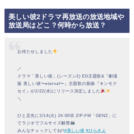
美しい彼2ドラマ再放送の放送地域や
放送局はどこ？何時から放送？
お待たせしました
／
ドラマ「美しい彼」(シーズン2) ED主題歌&『劇場
版 美しい彼〜eternal〜』主題歌の新曲『キンモク
セイ』が2/22(水)にリリース決定しました
＼
ひと足先に2/14(火) 24:00頃 ZIP-FM「GENZ」に
てラジオでフルサイズ解禁
みんなチェックしてね!!
#美しい彼
#ひらきよ