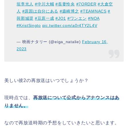
垣李光人
#中川大輔
#長妻怜央
#7ORDER
#大倉空
人
#原因は自分にある
#森崎博之
#TEAMNACS
#
與那城奨
#豆原一成
#JO1
#ワンエン
#NOA
#KristSingto
pic.twitter.com/a0r4TY2L4V
— 映画ナタリー (@eiga_natalie)
February 16,
2023
美しい彼2の再放送はいつでしょうか？
現時点では、
再放送について公式からアナウンスはあ
りません。
なので再放送時期の予想をしていきたいと思います。