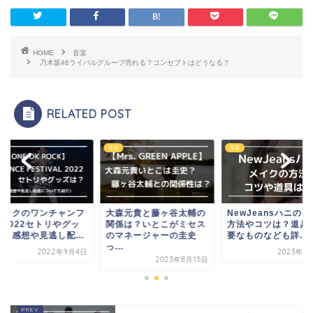
HOME
音楽
乃木坂46ライバルグループ売れる？コンセプトはどうなる？
RELATED POST
音楽
音楽
ンオクのワンチャンフ
大森元貴と藤ヶ谷太輔の
NewJeansハニの
ス2022セトリやグッ
関係は？いとこがミセス
方法やコツは？道具
は？感想や見逃し配...
のマネージャーの圭史
要なものなども詳...
っ...
2022年9月4日
2023年1
2023年8月15日