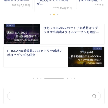
が...
2022年3月19日
2022年3
2022年4月30日
ぴあフェス2022のセトリや感想は？グ
ッズや出演者&タイムテーブルも紹介...
FTISLAND武道館2022セトリや感想レ
ポは？グッズも紹介！