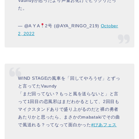
Vaundyが思ったより声量お化けでビックリだっ
た。
— @A Y A
2号 (@AYA_RINGO_219)
October
2, 2022
WIND STAGEの風車を「回してやろうぜ」とずっ
と言ってたVaundy
「まだ回ってない？もっと風を送らないと」と言
って1回目の恋風邪はまだわかるとして、2回目も
マイクスタンドありで盛り上がるのだと裸の勇者
あたりかと思ったら、まさかのmabatakiでその曲
で風送れる？ってなって面白かった
#ぴあフェス