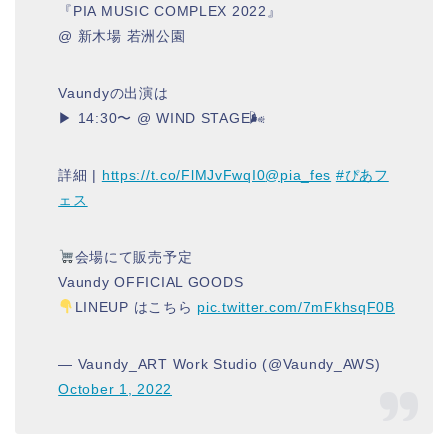
『PIA MUSIC COMPLEX 2022』
@ 新木場 若洲公園
Vaundyの出演は
▶︎ 14:30〜 @ WIND STAGE🌬
詳細 |
https://t.co/FlMJvFwqI0
@pia_fes
#ぴあフ
ェス
会場にて販売予定
Vaundy OFFICIAL GOODS
LINEUP はこちら
pic.twitter.com/7mFkhsqF0B
— Vaundy_ART Work Studio (@Vaundy_AWS)
October 1, 2022