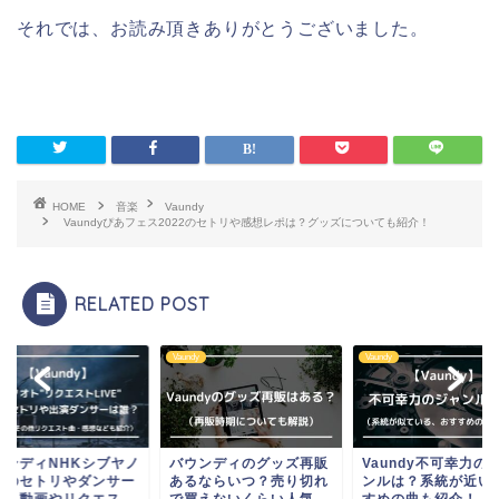
それでは、お読み頂きありがとうございました。
HOME
音楽
Vaundy
Vaundyぴあフェス2022のセトリや感想レポは？グッズについても紹介！
RELATED POST
dy
Vaundy
Vaundy
ウンディNHKシブヤノ
バウンディのグッズ再販
Vaundy不可幸力の
トのセトリやダンサー
あるならいつ？売り切れ
ンルは？系統が近い
誰？動画やリクエス...
で買えないくらい人気
すめの曲も紹介！