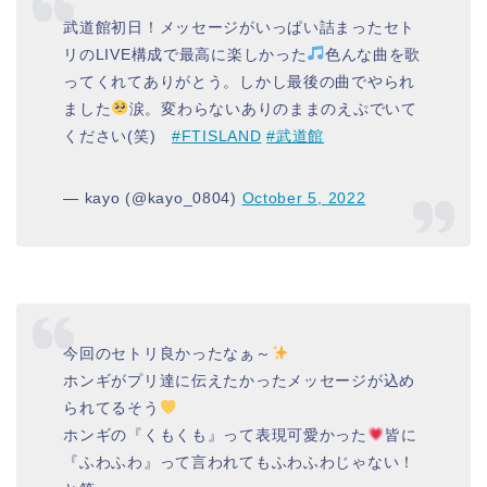
武道館初日！メッセージがいっぱい詰まったセト
リのLIVE構成で最高に楽しかった
色んな曲を歌
ってくれてありがとう。しかし最後の曲でやられ
ました
涙。変わらないありのままのえぷでいて
ください(笑)
#FTISLAND
#武道館
— kayo (@kayo_0804)
October 5, 2022
今回のセトリ良かったなぁ～
ホンギがプリ達に伝えたかったメッセージが込め
られてるそう
ホンギの『くもくも』って表現可愛かった
皆に
『ふわふわ』って言われてもふわふわじゃない！