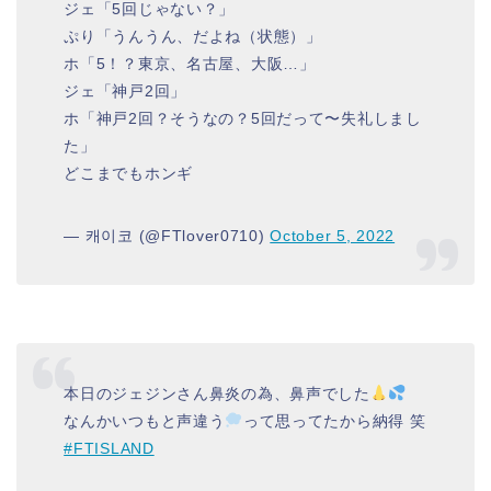
ジェ「5回じゃない？」
ぷり「うんうん、だよね（状態）」
ホ「5！？東京、名古屋、大阪…」
ジェ「神戸2回」
ホ「神戸2回？そうなの？5回だって〜失礼しまし
た」
どこまでもホンギ
— 캐이코 (@FTlover0710)
October 5, 2022
本日のジェジンさん鼻炎の為、鼻声でした
なんかいつもと声違う
って思ってたから納得 笑
#FTISLAND