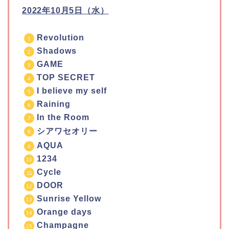
2022年10月5日（水）
Revolution
Shadows
GAME
TOP SECRET
I believe my self
Raining
In the Room
シアワセオリー
AQUA
1234
Cycle
DOOR
Sunrise Yellow
Orange days
Champagne