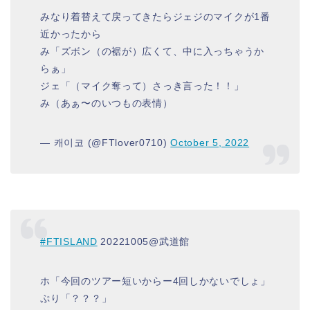
みなり着替えて戻ってきたらジェジのマイクが1番
近かったから
み「ズボン（の裾が）広くて、中に入っちゃうか
らぁ」
ジェ「（マイク奪って）さっき言った！！」
み（あぁ〜のいつもの表情）
— 캐이코 (@FTlover0710)
October 5, 2022
#FTISLAND
20221005@武道館
ホ「今回のツアー短いからー4回しかないでしょ」
ぷり「？？？」