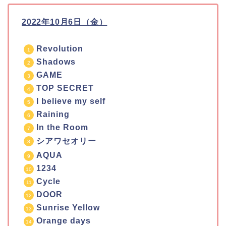
2022年10月6日（金）
Revolution
Shadows
GAME
TOP SECRET
I believe my self
Raining
In the Room
シアワセオリー
AQUA
1234
Cycle
DOOR
Sunrise Yellow
Orange days